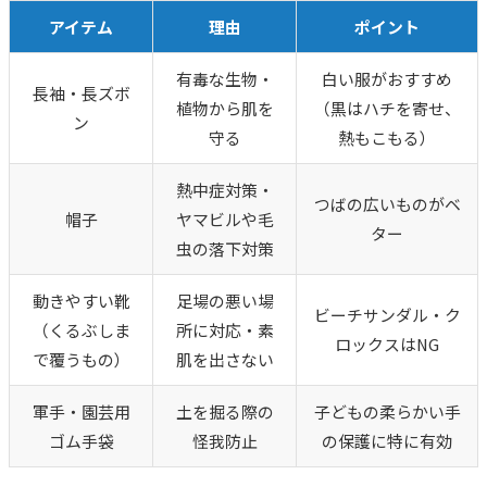
アイテム
理由
ポイント
有毒な生物・
白い服がおすすめ
長袖・長ズボ
植物から肌を
（黒はハチを寄せ、
ン
守る
熱もこもる）
熱中症対策・
つばの広いものがベ
帽子
ヤマビルや毛
ター
虫の落下対策
動きやすい靴
足場の悪い場
ビーチサンダル・ク
（くるぶしま
所に対応・素
ロックスはNG
で覆うもの）
肌を出さない
軍手・園芸用
土を掘る際の
子どもの柔らかい手
ゴム手袋
怪我防止
の保護に特に有効