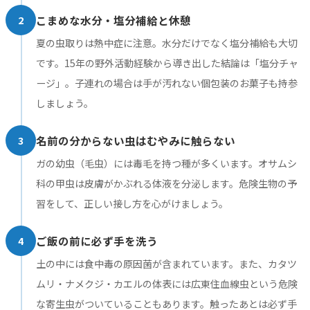
2
こまめな水分・塩分補給と休憩
夏の虫取りは熱中症に注意。水分だけでなく塩分補給も大切
です。15年の野外活動経験から導き出した結論は「塩分チャ
ージ」。子連れの場合は手が汚れない個包装のお菓子も持参
しましょう。
3
名前の分からない虫はむやみに触らない
ガの幼虫（毛虫）には毒毛を持つ種が多くいます。オサムシ
科の甲虫は皮膚がかぶれる体液を分泌します。危険生物の予
習をして、正しい接し方を心がけましょう。
4
ご飯の前に必ず手を洗う
土の中には食中毒の原因菌が含まれています。また、カタツ
ムリ・ナメクジ・カエルの体表には広東住血線虫という危険
な寄生虫がついていることもあります。触ったあとは必ず手