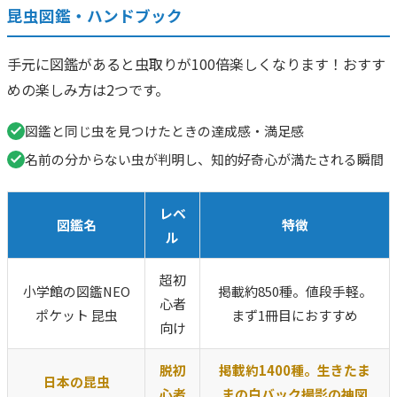
昆虫図鑑・ハンドブック
手元に図鑑があると虫取りが100倍楽しくなります！おすす
めの楽しみ方は2つです。
図鑑と同じ虫を見つけたときの達成感・満足感
名前の分からない虫が判明し、知的好奇心が満たされる瞬間
レベ
図鑑名
特徴
ル
超初
小学館の図鑑NEO
掲載約850種。値段手軽。
心者
ポケット 昆虫
まず1冊目におすすめ
向け
脱初
掲載約1400種。生きたま
日本の昆虫
心者
まの白バック撮影の神図