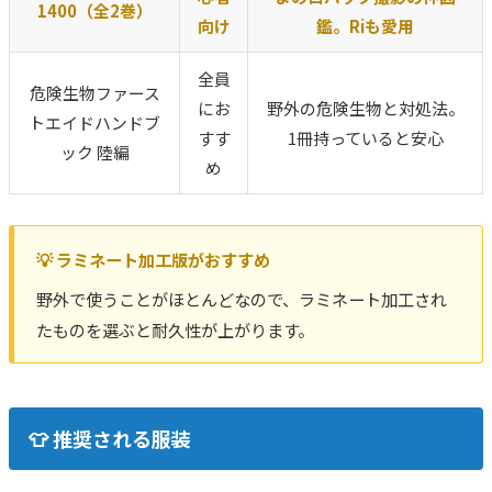
1400（全2巻）
向け
鑑。Riも愛用
全員
危険生物ファース
にお
野外の危険生物と対処法。
トエイドハンドブ
すす
1冊持っていると安心
ック 陸編
め
💡 ラミネート加工版がおすすめ
野外で使うことがほとんどなので、ラミネート加工され
たものを選ぶと耐久性が上がります。
👕 推奨される服装