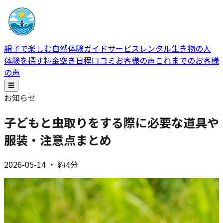
親子で楽しむ自然体験ガイドサービス
レンタル生き物の人
体験を探す
料金
空き日程
口コミ
お客様の声
これまでのお客様
の声
☰
お知らせ
子どもと虫取りをする際に必要な道具や
服装・注意点まとめ
2026-05-14
・
約4分