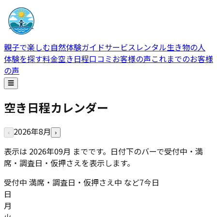
親子で楽しむ自然体験ガイドサービス
レンタル生き物の人
体験を探す
料金
空き日程
口コミ
お客様の声
これまでのお客様
の声
☰
空き日程カレンダー
2026
年
8
月
‹
›
表示は
2026年09
月 までです。日付下のバーで受付中・満
席・調査日・仮押さえを表示します。
受付中
満席・調査日・仮押さえ中 など
7
今日
日
月
火