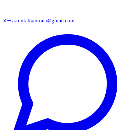
メール
rentalikimono@gmail.com